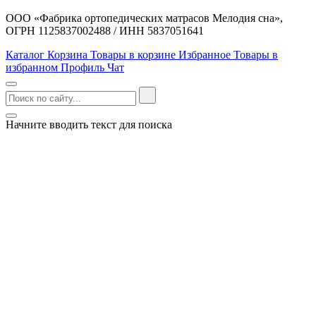
ООО «Фабрика ортопедических матрасов Мелодия сна»,
ОГРН 1125837002488 / ИНН 5837051641
Каталог
Корзина
Товары в корзине
Избранное
Товары в
избранном
Профиль
Чат
Начните вводить текст для поиска