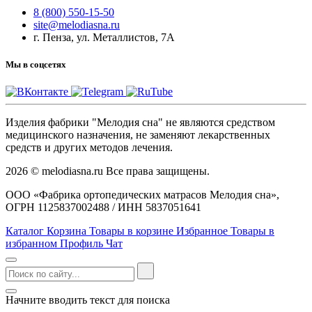
8 (800) 550-15-50
site@melodiasna.ru
г. Пенза, ул. Металлистов, 7А
Мы в соцсетях
Изделия фабрики "Мелодия сна" не являются средством
медицинского назначения, не заменяют лекарственных
средств и других методов лечения.
2026 © melodiasna.ru Все права защищены.
ООО «Фабрика ортопедических матрасов Мелодия сна»,
ОГРН 1125837002488 / ИНН 5837051641
Каталог
Корзина
Товары в корзине
Избранное
Товары в
избранном
Профиль
Чат
Начните вводить текст для поиска