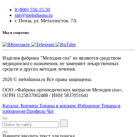
8 (800) 550-15-50
site@melodiasna.ru
г. Пенза, ул. Металлистов, 7А
Мы в соцсетях
Изделия фабрики "Мелодия сна" не являются средством
медицинского назначения, не заменяют лекарственных
средств и других методов лечения.
2026 © melodiasna.ru Все права защищены.
ООО «Фабрика ортопедических матрасов Мелодия сна»,
ОГРН 1125837002488 / ИНН 5837051641
Каталог
Корзина
Товары в корзине
Избранное
Товары в
избранном
Профиль
Чат
Начните вводить текст для поиска