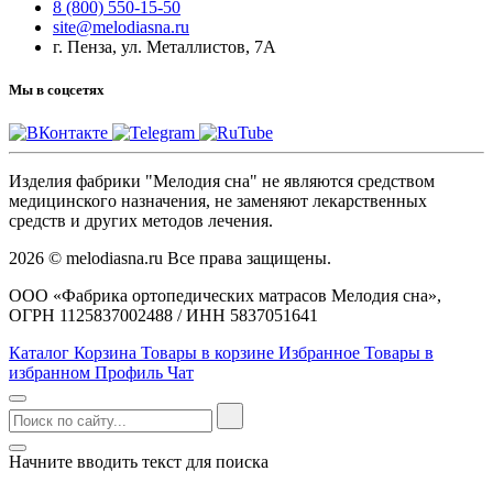
8 (800) 550-15-50
site@melodiasna.ru
г. Пенза, ул. Металлистов, 7А
Мы в соцсетях
Изделия фабрики "Мелодия сна" не являются средством
медицинского назначения, не заменяют лекарственных
средств и других методов лечения.
2026 © melodiasna.ru Все права защищены.
ООО «Фабрика ортопедических матрасов Мелодия сна»,
ОГРН 1125837002488 / ИНН 5837051641
Каталог
Корзина
Товары в корзине
Избранное
Товары в
избранном
Профиль
Чат
Начните вводить текст для поиска