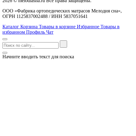
2026 © melodiasna.ru Все права защищены.
ООО «Фабрика ортопедических матрасов Мелодия сна»,
ОГРН 1125837002488 / ИНН 5837051641
Каталог
Корзина
Товары в корзине
Избранное
Товары в
избранном
Профиль
Чат
Начните вводить текст для поиска