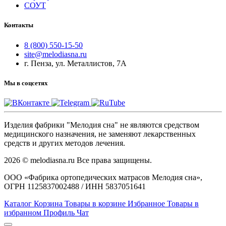
СОУТ
Контакты
8 (800) 550-15-50
site@melodiasna.ru
г. Пенза, ул. Металлистов, 7А
Мы в соцсетях
Изделия фабрики "Мелодия сна" не являются средством
медицинского назначения, не заменяют лекарственных
средств и других методов лечения.
2026 © melodiasna.ru Все права защищены.
ООО «Фабрика ортопедических матрасов Мелодия сна»,
ОГРН 1125837002488 / ИНН 5837051641
Каталог
Корзина
Товары в корзине
Избранное
Товары в
избранном
Профиль
Чат