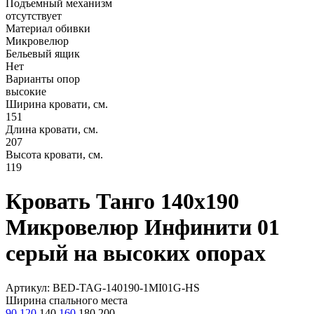
Подъемный механизм
отсутствует
Материал обивки
Микровелюр
Бельевый ящик
Нет
Варианты опор
высокие
Ширина кровати, см.
151
Длина кровати, см.
207
Высота кровати, см.
119
Кровать Танго 140х190
Микровелюр Инфинити 01
серый на высоких опорах
Артикул: BED-TAG-140190-1MI01G-HS
Ширина спального места
90
120
140
160
180
200