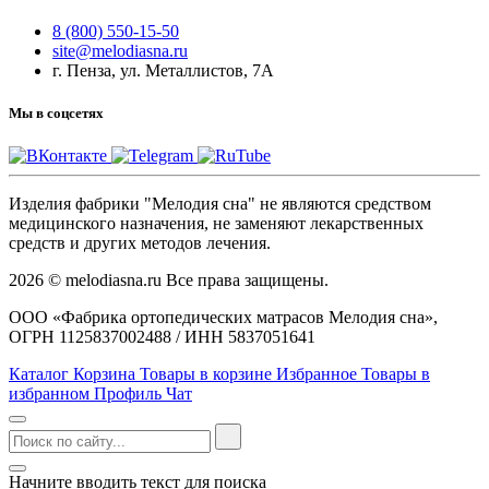
8 (800) 550-15-50
site@melodiasna.ru
г. Пенза, ул. Металлистов, 7А
Мы в соцсетях
Изделия фабрики "Мелодия сна" не являются средством
медицинского назначения, не заменяют лекарственных
средств и других методов лечения.
2026 © melodiasna.ru Все права защищены.
ООО «Фабрика ортопедических матрасов Мелодия сна»,
ОГРН 1125837002488 / ИНН 5837051641
Каталог
Корзина
Товары в корзине
Избранное
Товары в
избранном
Профиль
Чат
Начните вводить текст для поиска