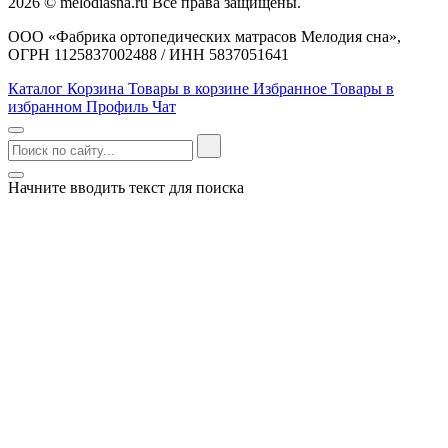
2026 © melodiasna.ru Все права защищены.
ООО «Фабрика ортопедических матрасов Мелодия сна»,
ОГРН 1125837002488 / ИНН 5837051641
Каталог
Корзина
Товары в корзине
Избранное
Товары в
избранном
Профиль
Чат
Начните вводить текст для поиска