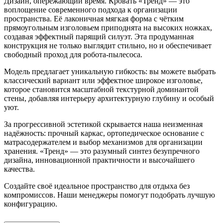
Дизайн, опережающий время. Кровать «Тренд» — это
воплощение современного подхода к организации
пространства. Её лаконичная мягкая форма с чётким
прямоугольным изголовьем приподнята на высоких ножках,
создавая эффектный парящий силуэт. Эта продуманная
конструкция не только выглядит стильно, но и обеспечивает
свободный проход для робота-пылесоса.
Модель предлагает уникальную гибкость: вы можете выбрать
классический вариант или эффектное широкое изголовье,
которое становится масштабной текстурной доминантой
стены, добавляя интерьеру архитектурную глубину и особый
уют.
За прогрессивной эстетикой скрывается наша неизменная
надёжность: прочный каркас, ортопедическое основание с
матрасодержателем и выбор механизмов для организации
хранения. «Тренд» — это разумный синтез безупречного
дизайна, инновационной практичности и высочайшего
качества.
Создайте своё идеальное пространство для отдыха без
компромиссов. Наши менеджеры помогут подобрать лучшую
конфигурацию.