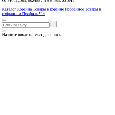
ОГРН 1125837002488 / ИНН 5837051641
Каталог
Корзина
Товары в корзине
Избранное
Товары в
избранном
Профиль
Чат
Начните вводить текст для поиска