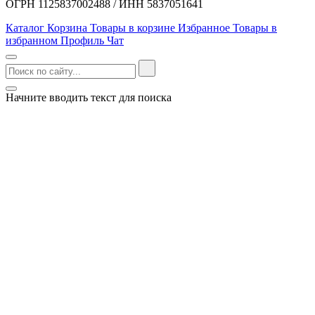
ОГРН 1125837002488 / ИНН 5837051641
Каталог
Корзина
Товары в корзине
Избранное
Товары в
избранном
Профиль
Чат
Начните вводить текст для поиска