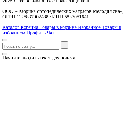
2026 © melodiasna.ru Все права защищены.
ООО «Фабрика ортопедических матрасов Мелодия сна»,
ОГРН 1125837002488 / ИНН 5837051641
Каталог
Корзина
Товары в корзине
Избранное
Товары в
избранном
Профиль
Чат
Начните вводить текст для поиска