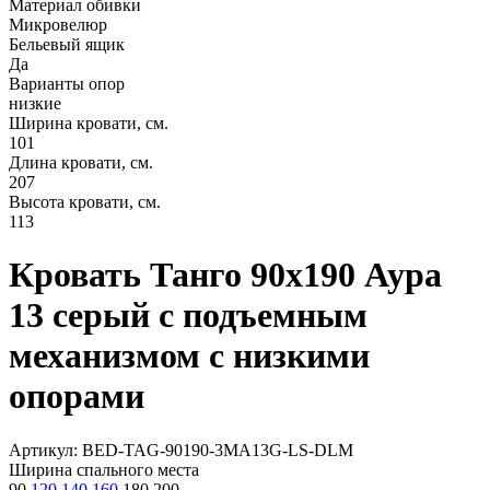
Материал обивки
Микровелюр
Бельевый ящик
Да
Варианты опор
низкие
Ширина кровати, см.
101
Длина кровати, см.
207
Высота кровати, см.
113
Кровать Танго 90х190 Аура
13 серый с подъемным
механизмом с низкими
опорами
Артикул: BED-TAG-90190-3MA13G-LS-DLM
Ширина спального места
90
120
140
160
180
200