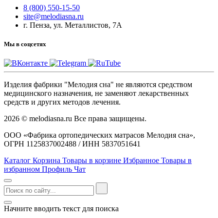
8 (800) 550-15-50
site@melodiasna.ru
г. Пенза, ул. Металлистов, 7А
Мы в соцсетях
Изделия фабрики "Мелодия сна" не являются средством
медицинского назначения, не заменяют лекарственных
средств и других методов лечения.
2026 © melodiasna.ru Все права защищены.
ООО «Фабрика ортопедических матрасов Мелодия сна»,
ОГРН 1125837002488 / ИНН 5837051641
Каталог
Корзина
Товары в корзине
Избранное
Товары в
избранном
Профиль
Чат
Начните вводить текст для поиска