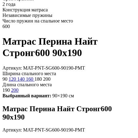
2 года
Конструкция матраса
Независимые пружины
Число пружин на спальное место
600
Матрас Перина Найт
Стронг600 90х190
Артикул: MAT-PNT-SG600-90190-PMT
Ширина спального места
90
120
140
160
180
200
Длина спального места
190
200
Выбранный вариант:
90×190 см
Матрас Перина Найт Стронг600
90х190
Артикул: MAT-PNT-SG600-90190-PMT