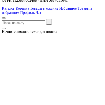
ОГРН 1125837002488 / ИНН 5837051641
Каталог
Корзина
Товары в корзине
Избранное
Товары в
избранном
Профиль
Чат
Начните вводить текст для поиска