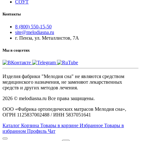
СОУТ
Контакты
8 (800) 550-15-50
site@melodiasna.ru
г. Пенза, ул. Металлистов, 7А
Мы в соцсетях
Изделия фабрики "Мелодия сна" не являются средством
медицинского назначения, не заменяют лекарственных
средств и других методов лечения.
2026 © melodiasna.ru Все права защищены.
ООО «Фабрика ортопедических матрасов Мелодия сна»,
ОГРН 1125837002488 / ИНН 5837051641
Каталог
Корзина
Товары в корзине
Избранное
Товары в
избранном
Профиль
Чат