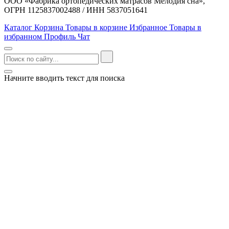
ООО «Фабрика ортопедических матрасов Мелодия сна»,
ОГРН 1125837002488 / ИНН 5837051641
Каталог
Корзина
Товары в корзине
Избранное
Товары в
избранном
Профиль
Чат
Начните вводить текст для поиска