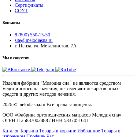
Сертификаты
СОУТ
Контакты
8 (800) 550-15-50
site@melodiasna.ru
г. Пенза, ул. Металлистов, 7А
Мы в соцсетях
Изделия фабрики "Мелодия сна" не являются средством
медицинского назначения, не заменяют лекарственных
средств и других методов лечения.
2026 © melodiasna.ru Все права защищены.
ООО «Фабрика ортопедических матрасов Мелодия сна»,
ОГРН 1125837002488 / ИНН 5837051641
Каталог
Корзина
Товары в корзине
Избранное
Товары в
избранном
Профиль
Чат