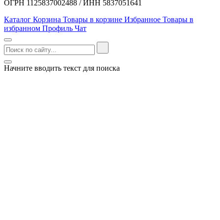
ОГРН 1125837002488 / ИНН 5837051641
Каталог
Корзина
Товары в корзине
Избранное
Товары в
избранном
Профиль
Чат
Начните вводить текст для поиска