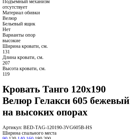
Подъемный механизм
отсутствует
Материал обивки
Велюр
Бельевый ящик
Нет
Варианты опор
высокие
Ширина кровати, см.
131
Длина кровати, см.
207
Высота кровати, см.
119
Кровать Танго 120х190
Велюр Гелакси 605 бежевый
на высоких опорах
Артикул: BED-TAG-120190-3VG605B-HS
Ширина спального места
90
120
140
160
180
200