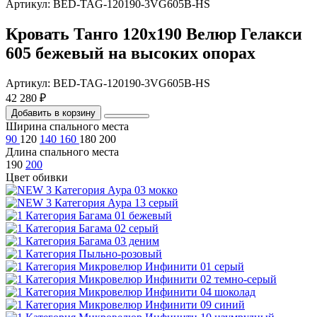
Артикул: BED-TAG-120190-3VG605B-HS
Кровать Танго 120х190 Велюр Гелакси
605 бежевый на высоких опорах
Артикул: BED-TAG-120190-3VG605B-HS
42 280 ₽
Добавить в корзину
Ширина спального места
90
120
140
160
180
200
Длина спального места
190
200
Цвет обивки