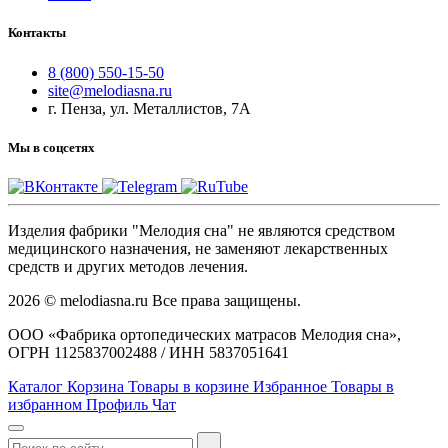
Контакты
8 (800) 550-15-50
site@melodiasna.ru
г. Пенза, ул. Металлистов, 7А
Мы в соцсетях
Изделия фабрики "Мелодия сна" не являются средством
медицинского назначения, не заменяют лекарственных
средств и других методов лечения.
2026 © melodiasna.ru Все права защищены.
ООО «Фабрика ортопедических матрасов Мелодия сна»,
ОГРН 1125837002488 / ИНН 5837051641
Каталог
Корзина
Товары в корзине
Избранное
Товары в
избранном
Профиль
Чат