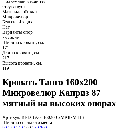
Подъемный механизм
отсутствует
Материал обивки
Микровелюр
Бельевый ящик
Нет
Варианты опор
высокие
Ширина кровати, см.
171
Длина кровати, см.
217
Высота кровати, см.
119
Кровать Танго 160х200
Микровелюр Каприз 87
мятный на высоких опорах
Артикул: BED-TAG-160200-2MK87M-HS
Ширина спального места
90
120
140
160
180
200