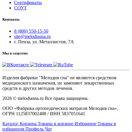
Сертификаты
СОУТ
Контакты
8 (800) 550-15-50
site@melodiasna.ru
г. Пенза, ул. Металлистов, 7А
Мы в соцсетях
Изделия фабрики "Мелодия сна" не являются средством
медицинского назначения, не заменяют лекарственных
средств и других методов лечения.
2026 © melodiasna.ru Все права защищены.
ООО «Фабрика ортопедических матрасов Мелодия сна»,
ОГРН 1125837002488 / ИНН 5837051641
Каталог
Корзина
Товары в корзине
Избранное
Товары в
избранном
Профиль
Чат