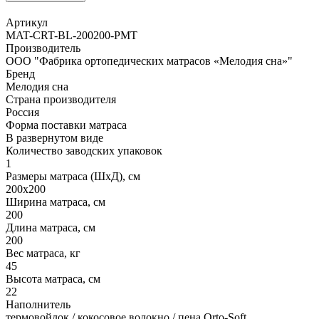
Артикул
MAT-CRT-BL-200200-PMT
Производитель
ООО "Фабрика ортопедических матрасов «Мелодия сна»"
Бренд
Мелодия сна
Страна производителя
Россия
Форма поставки матраса
В развернутом виде
Количество заводских упаковок
1
Размеры матраса (ШхД), см
200х200
Ширина матраса, см
200
Длина матраса, см
200
Вес матраса, кг
45
Высота матраса, см
22
Наполнитель
термовойлок / кокосовое волокно / пена Orto-Soft