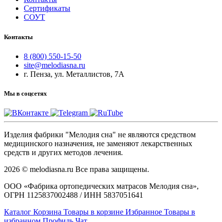
Сертификаты
СОУТ
Контакты
8 (800) 550-15-50
site@melodiasna.ru
г. Пенза, ул. Металлистов, 7А
Мы в соцсетях
Изделия фабрики "Мелодия сна" не являются средством
медицинского назначения, не заменяют лекарственных
средств и других методов лечения.
2026 © melodiasna.ru Все права защищены.
ООО «Фабрика ортопедических матрасов Мелодия сна»,
ОГРН 1125837002488 / ИНН 5837051641
Каталог
Корзина
Товары в корзине
Избранное
Товары в
избранном
Профиль
Чат