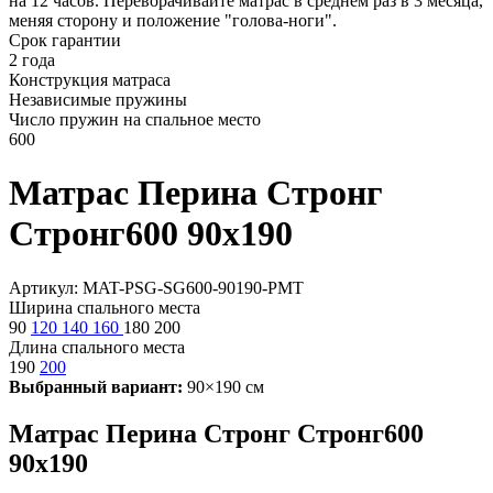
на 12 часов. Переворачивайте матрас в среднем раз в 3 месяца,
меняя сторону и положение "голова-ноги".
Срок гарантии
2 года
Конструкция матраса
Независимые пружины
Число пружин на спальное место
600
Матрас Перина Стронг
Стронг600 90х190
Артикул: MAT-PSG-SG600-90190-PMT
Ширина спального места
90
120
140
160
180
200
Длина спального места
190
200
Выбранный вариант:
90×190 см
Матрас Перина Стронг Стронг600
90х190