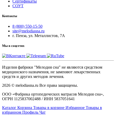
Сертификаты
СОУТ
Контакты
8 (800) 550-15-50
site@melodiasna.ru
г. Пенза, ул. Металлистов, 7А
Мы в соцсетях
Изделия фабрики "Мелодия сна" не являются средством
медицинского назначения, не заменяют лекарственных
средств и других методов лечения.
2026 © melodiasna.ru Все права защищены.
ООО «Фабрика ортопедических матрасов Мелодия сна»,
ОГРН 1125837002488 / ИНН 5837051641
Каталог
Корзина
Товары в корзине
Избранное
Товары в
избранном
Профиль
Чат