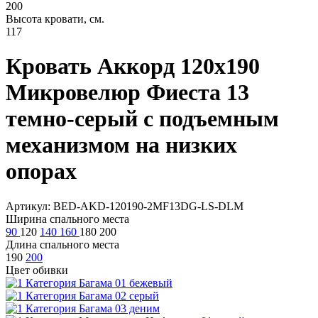
200
Высота кровати, см.
117
Кровать Аккорд 120х190
Микровелюр Фиеста 13
темно-серый с подъемным
механизмом на низких
опорах
Артикул: BED-AKD-120190-2MF13DG-LS-DLM
Ширина спального места
90
120
140
160
180
200
Длина спального места
190
200
Цвет обивки