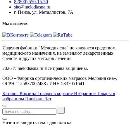
8 (800) 550-15-50
site@melodiasna.ru
г. Пенза, ул. Металлистов, 7А
Мы в соцсетях
Изделия фабрики "Мелодия сна" не являются средством
медицинского назначения, не заменяют лекарственных
средств и других методов лечения.
2026 © melodiasna.ru Все права защищены.
ООО «Фабрика ортопедических матрасов Мелодия сна»,
ОГРН 1125837002488 / ИНН 5837051641
Каталог
Корзина
Товары в корзине
Избранное
Товары в
избранном
Профиль
Чат
Начните вводить текст для поиска