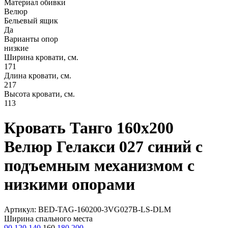
Материал обивки
Велюр
Бельевый ящик
Да
Варианты опор
низкие
Ширина кровати, см.
171
Длина кровати, см.
217
Высота кровати, см.
113
Кровать Танго 160х200
Велюр Гелакси 027 синий с
подъемным механизмом с
низкими опорами
Артикул: BED-TAG-160200-3VG027B-LS-DLM
Ширина спального места
90
120
140
160
180
200