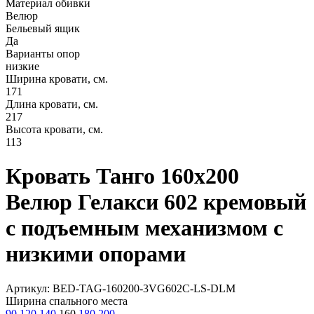
Материал обивки
Велюр
Бельевый ящик
Да
Варианты опор
низкие
Ширина кровати, см.
171
Длина кровати, см.
217
Высота кровати, см.
113
Кровать Танго 160х200
Велюр Гелакси 602 кремовый
с подъемным механизмом с
низкими опорами
Артикул: BED-TAG-160200-3VG602C-LS-DLM
Ширина спального места
90
120
140
160
180
200