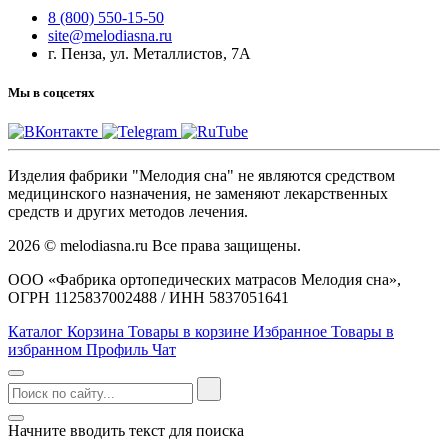
8 (800) 550-15-50
site@melodiasna.ru
г. Пенза, ул. Металлистов, 7А
Мы в соцсетях
Изделия фабрики "Мелодия сна" не являются средством
медицинского назначения, не заменяют лекарственных
средств и других методов лечения.
2026 © melodiasna.ru Все права защищены.
ООО «Фабрика ортопедических матрасов Мелодия сна»,
ОГРН 1125837002488 / ИНН 5837051641
Каталог
Корзина
Товары в корзине
Избранное
Товары в
избранном
Профиль
Чат
Начните вводить текст для поиска