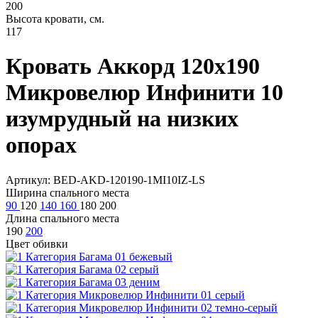
200
Высота кровати, см.
117
Кровать Аккорд 120х190
Микровелюр Инфинити 10
изумрудный на низких
опорах
Артикул: BED-AKD-120190-1MI10IZ-LS
Ширина спального места
90
120
140
160
180
200
Длина спального места
190
200
Цвет обивки